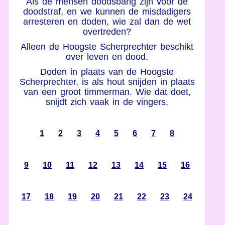
Als de mensen doodsbang zijn voor de
doodstraf, en we kunnen de misdadigers
arresteren en doden, wie zal dan de wet
overtreden?
Alleen de Hoogste Scherprechter beschikt
over leven en dood.
Doden in plaats van de Hoogste
Scherprechter, is als hout snijden in plaats
van een groot timmerman. Wie dat doet,
snijdt zich vaak in de vingers.
1
2
3
4
5
6
7
8
9
10
11
12
13
14
15
16
17
18
19
20
21
22
23
24